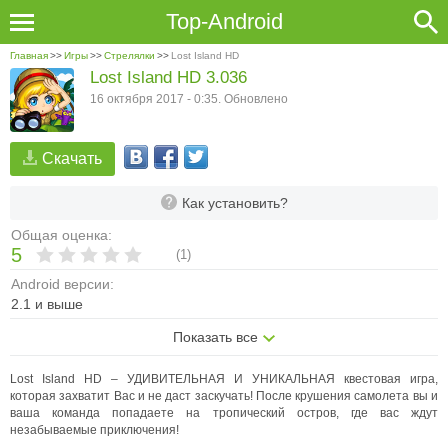
Top-Android
Главная
>>
Игры
>>
Стрелялки
>>
Lost Island HD
Lost Island HD 3.036
16 октября 2017 - 0:35. Обновлено
Скачать
Как установить?
Общая оценка:
5
(
1
)
Android версии:
2.1 и выше
Показать все
Lost Island HD – УДИВИТЕЛЬНАЯ И УНИКАЛЬНАЯ квестовая игра,
которая захватит Вас и не даст заскучать! После крушения самолета вы и
ваша команда попадаете на тропический остров, где вас ждут
незабываемые приключения!