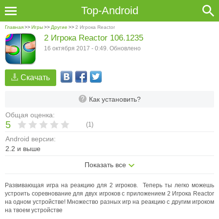
Top-Android
Главная
>>
Игры
>>
Другие
>>
2 Игрока Reactor
2 Игрока Reactor 106.1235
16 октября 2017 - 0:49. Обновлено
Скачать
Как установить?
Общая оценка:
5
(
1
)
Android версии:
2.2 и выше
Показать все
Развивающая игра на реакцию для 2 игроков.
Теперь ты легко можешь
устроить соревнование для двух игроков с приложением 2 Игрока Reactor
на одном устройстве! Множество разных игр на реакцию с другим игроком
на твоем устройстве