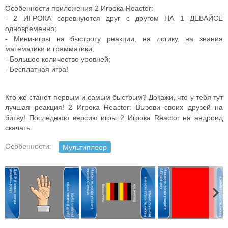
Особенности приложения 2 Игрока Reactor:
- 2 ИГРОКА соревнуются друг с другом НА 1 ДЕВАЙСЕ
одновременно;
- Мини-игры на быстроту реакции, на логику, на знания
математики и грамматики;
- Большое количество уровней;
- Бесплатная игра!
Кто же станет первым и самым быстрым? Докажи, что у тебя тут
лучшая реакция! 2 Игрока Reactor: Вызови своих друзей на
битву! Последнюю версию игры 2 Игрока Reactor на андроид
скачать.
Особенности:
Мультиплеер