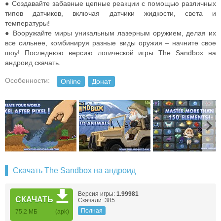
● Создавайте забавные цепные реакции с помощью различных
типов датчиков, включая датчики жидкости, света и
температуры!
● Вооружайте миры уникальным лазерным оружием, делая их
все сильнее, комбинируя разные виды оружия – начните свое
шоу! Последнюю версию логической игры The Sandbox на
андроид скачать.
Особенности:
Online
Донат
Скачать The Sandbox на андроид
Версия игры:
1.99981
СКАЧАТЬ
Скачали: 385
Полная
75,2 МБ
(apk)