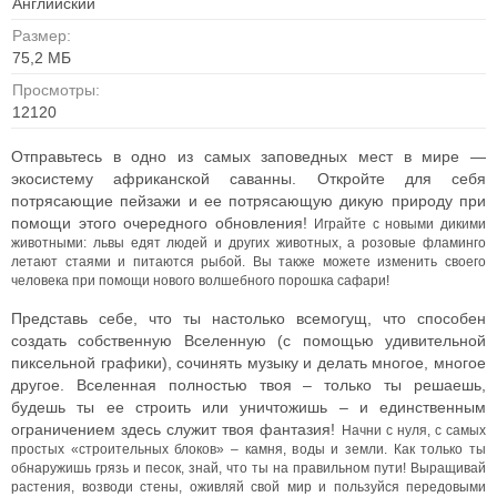
Английский
Размер:
75,2 МБ
Просмотры:
12120
Отправьтесь в одно из самых заповедных мест в мире —
экосистему африканской саванны. Откройте для себя
потрясающие пейзажи и ее потрясающую дикую природу при
помощи этого очередного обновления!
Играйте с новыми дикими
животными: львы едят людей и других животных, а розовые фламинго
летают стаями и питаются рыбой. Вы также можете изменить своего
человека при помощи нового волшебного порошка сафари!
Представь себе, что ты настолько всемогущ, что способен
создать собственную Вселенную (с помощью удивительной
пиксельной графики), сочинять музыку и делать многое, многое
другое. Вселенная полностью твоя – только ты решаешь,
будешь ты ее строить или уничтожишь – и единственным
ограничением здесь служит твоя фантазия!
Начни с нуля, с самых
простых «строительных блоков» – камня, воды и земли. Как только ты
обнаружишь грязь и песок, знай, что ты на правильном пути! Выращивай
растения, возводи стены, оживляй свой мир и пользуйся передовыми