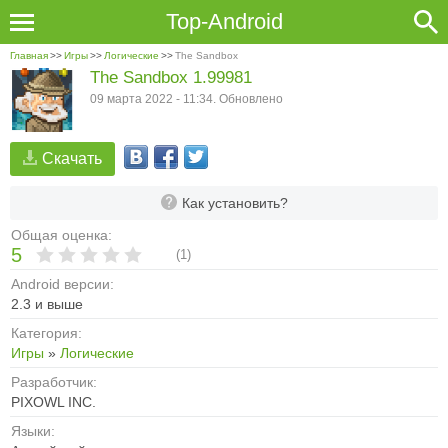
Top-Android
Главная
>>
Игры
>>
Логические
>>
The Sandbox
The Sandbox 1.99981
09 марта 2022 - 11:34. Обновлено
Скачать
Как установить?
Общая оценка:
5
(
1
)
Android версии:
2.3 и выше
Категория:
Игры
»
Логические
Разработчик:
PIXOWL INC.
Языки: