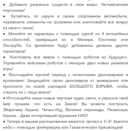
● Добавьте разумных существ в свои миры: Человеческие
персонажи!
● Катайтесь по округе в своем спортивном автомобиле,
перевозите элементы на грузовике или уничтожайте все вокруг
из своего танка!
● Меняйте их характеры с помощью одной из 4 волшебных
способностей, превращая их в Минера, Охотника или
Лесоруба. Со временем будут добавлены дюжины других
характеров!
● Уничтожить все живое с помощью роботов из будущего.
Управляйте войсками роботов с омощью двух новых режимов
игры!
● Воссоздайте юрский период с гигантскими динозаврами и
вулканами! Защищайте своих динозавров от вымирания или
прогоните по новой сценарий БОЛЬШОГО ВЗРЫВА, чтобы
стереть их с лица земли!
● Используйте наши новые чертежи чудес света, и украсьте свой
мир лучшим, что есть на Земле! Вы можете построить
Эйфелеву башню, Чичен-Ицу, Великие пирамиды, Пизанскую
башню - Даже потерпевший крушение НЛО!
● Теперь в вашем распоряжении имеется тротил и C-4! Зажгите
небо с помощью фейерверка или Галактических пришельцев!