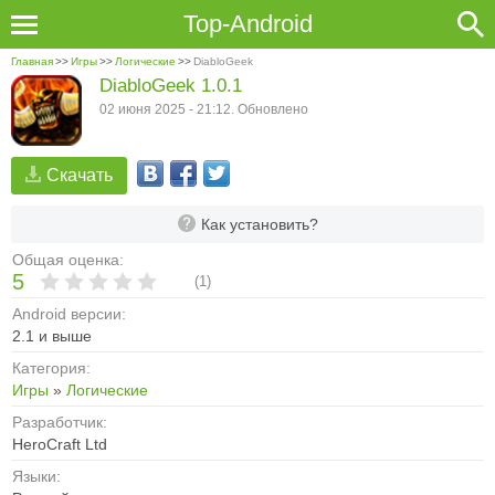
Top-Android
Главная
>>
Игры
>>
Логические
>>
DiabloGeek
DiabloGeek 1.0.1
02 июня 2025 - 21:12. Обновлено
Скачать
Как установить?
Общая оценка:
5
(
1
)
Android версии:
2.1 и выше
Категория:
Игры
»
Логические
Разработчик:
HeroCraft Ltd
Языки: