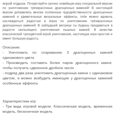
игрой отдыха.
Почувствуйте срочно новейшую игру специальной версии
по уничтожению трёхкрасочных драгоценных каменей! В настоящей
версии добавились многие особенные чудодейственности драгоценных
каменей и удивительные визуальные эффекты, тебе можно вдоволь
наслаждаться радостью в играх по уничтожению трёхкрасочных
драгоценных каменей.
В заблудшей матрице ты будешь предаваться в
радости скользящего уничтожения пышных камней. В качестве
классической трехцветной игрой уничтожения, настоящая игра простая и
имеет большую радость.
Описание:
- Уничтожить по спариванию 3 драгоценных камней
одинакового цвета
- Производить составить более паров драгоценного камня,
чтобы получить сдвоенное дробное число
- подряд два раза уничтожить драгоценные камни с одинаковом
цветом, и можно возбудить имеющие у драгоценных каменей
особенные эффекты
Характеристики игр:
- Три вида игровой модели: Классическая модель, временная
модель, бесконечная модель