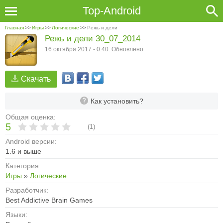
Top-Android
Главная
>>
Игры
>>
Логические
>>
Режь и дели
Режь и дели 30_07_2014
16 октября 2017 - 0:40. Обновлено
Скачать
Как установить?
Общая оценка:
5
(
1
)
Android версии:
1.6 и выше
Категория:
Игры
»
Логические
Разработчик:
Best Addictive Brain Games
Языки: