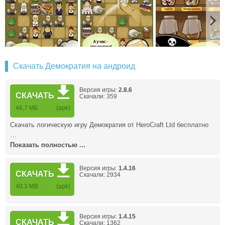
Скачать Демократия на андроид
Версия игры:
2.8.6
СКАЧАТЬ
Скачали: 359
46,7 МБ
(apk)
Скачать логическую игру Демократия от HeroCraft Ltd бесплатно
…
Показать полностью ...
Версия игры:
1.4.16
СКАЧАТЬ
Скачали: 2934
40.3 MB
(apk)
Версия игры:
1.4.15
СКАЧАТЬ
Скачали: 1362