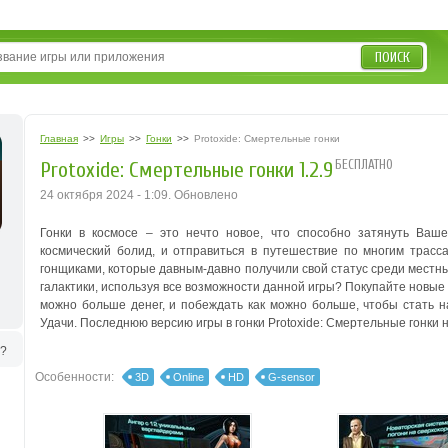
ПОИСК
Главная
>>
Игры
>>
Гонки
>>
Protoxide: Смертельные гонки
БЕСПЛАТНО
Protoxide: Смертельные гонки 1.2.9
24 октября 2024 - 1:09. Обновлено
Гонки в космосе – это нечто новое, что способно затянуть Ваш
космический болид, и отправиться в путешествие по многим трасса
гонщиками, которые давным-давно получили свой статус среди местн
галактики, используя все возможности данной игры? Покупайте новые 
можно больше денег, и побеждать как можно больше, чтобы стать на
Удачи. Последнюю версию игры в гонки Protoxide: Смертельные гонки н
ь?
Особенности:
3D
Online
HD
G-sensor