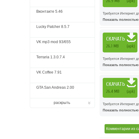
26.9 MB
(apk)
Вконтакте 5.46
Требуется Интернет д
Показать полностью .
Lucky Patcher 8.5.7
СКАЧАТЬ
VK mp3 mod 93/655
26.1 MB
(apk)
Terraria 1.3.0.7.4
Требуется Интернет д
Показать полностью .
VK Coffee 7.91
СКАЧАТЬ
GTA San Andreas 2.00
26.4 MB
(apk)
раскрыть
Требуется Интернет д
Показать полностью .
Комментарии
из с