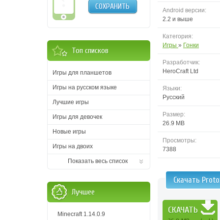
СОХРАНИТЬ
Android версии:
2.2 и выше
Категория:
Игры
»
Гонки
Топ списков
Разработчик:
HeroCraft Ltd
Игры для планшетов
Игры на русском языке
Языки:
Русский
Лучшие игры
Размер:
Игры для девочек
26.9 MB
Новые игры
Просмотры:
Игры на двоих
7388
Показать весь список
Скачать Prot
Лучшее
СКАЧАТЬ
Minecraft 1.14.0.9