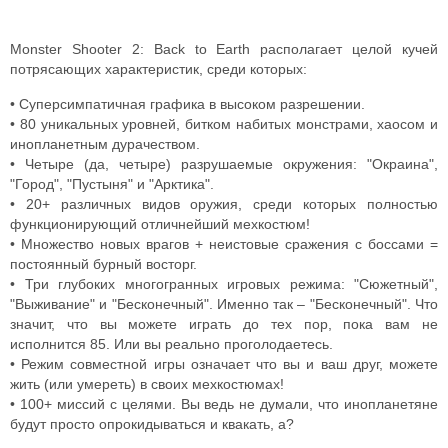
Monster Shooter 2: Back to Earth располагает целой кучей
потрясающих характеристик, среди которых:
• Суперсимпатичная графика в высоком разрешении.
• 80 уникальных уровней, битком набитых монстрами, хаосом и
инопланетным дурачеством.
• Четыре (да, четыре) разрушаемые окружения: "Окраина",
"Город", "Пустыня" и "Арктика".
• 20+ различных видов оружия, среди которых полностью
функционирующий отличнейший мехкостюм!
• Множество новых врагов + неистовые сражения с боссами =
постоянный бурный восторг.
• Три глубоких многогранных игровых режима: "Сюжетный",
"Выживание" и "Бесконечный". Именно так – "Бесконечный". Что
значит, что вы можете играть до тех пор, пока вам не
исполнится 85. Или вы реально проголодаетесь.
• Режим совместной игры означает что вы и ваш друг, можете
жить (или умереть) в своих мехкостюмах!
• 100+ миссий с целями. Вы ведь не думали, что инопланетяне
будут просто опрокидываться и квакать, а?