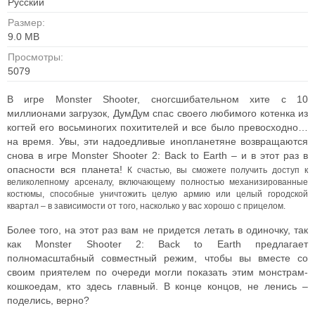
Русский
Размер:
9.0 MB
Просмотры:
5079
В игре Monster Shooter, сногсшибательном хите с 10
миллионами загрузок, ДумДум спас своего любимого котенка из
когтей его восьминогих похитителей и все было превосходно…
на время. Увы, эти надоедливые инопланетяне возвращаются
снова в игре Monster Shooter 2: Back to Earth – и в этот раз в
опасности вся планета!
К счастью, вы сможете получить доступ к
великолепному арсеналу, включающему полностью механизированные
костюмы, способные уничтожить целую армию или целый городской
квартал – в зависимости от того, насколько у вас хорошо с прицелом.
Более того, на этот раз вам не придется летать в одиночку, так
как Monster Shooter 2: Back to Earth предлагает
полномасштабный совместный режим, чтобы вы вместе со
своим приятелем по очереди могли показать этим монстрам-
кошкоедам, кто здесь главный. В конце концов, не ленись –
поделись, верно?