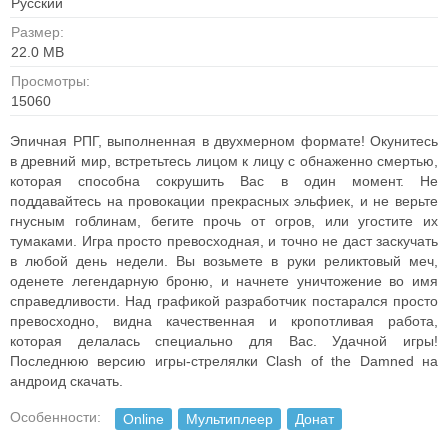
Русский
Размер:
22.0 MB
Просмотры:
15060
Эпичная РПГ, выполненная в двухмерном формате! Окунитесь
в древний мир, встретьтесь лицом к лицу с обнаженно смертью,
которая способна сокрушить Вас в один момент. Не
поддавайтесь на провокации прекрасных эльфиек, и не верьте
гнусным гоблинам, бегите прочь от огров, или угостите их
тумаками. Игра просто превосходная, и точно не даст заскучать
в любой день недели. Вы возьмете в руки реликтовый меч,
оденете легендарную броню, и начнете уничтожение во имя
справедливости. Над графикой разработчик постарался просто
превосходно, видна качественная и кропотливая работа,
которая делалась специально для Вас. Удачной игры!
Последнюю версию игры-стрелялки Clash of the Damned на
андроид скачать.
Особенности:
Online
Мультиплеер
Донат