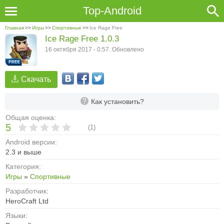
Top-Android
Главная
>>
Игры
>>
Спортивные
>>
Ice Rage Free
Ice Rage Free 1.0.3
16 октября 2017 - 0:57. Обновлено
Скачать
Как установить?
Общая оценка:
5
(
1
)
Android версии:
2.3 и выше
Категория:
Игры
»
Спортивные
Разработчик:
HeroCraft Ltd
Языки: