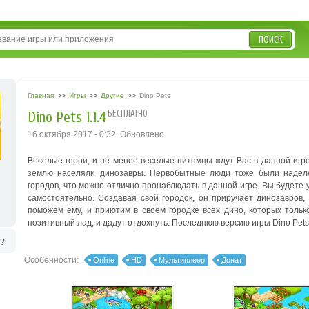
ПОИСК
Главная
>>
Игры
>>
Другие
>>
Dino Pets
БЕСПЛАТНО
Dino Pets 1.1.4
16 октября 2017 - 0:32. Обновлено
Веселые герои, и не менее веселые питомцы ждут Вас в данной игре
землю населяли динозавры. Первобытные люди тоже были наделе
городов, что можно отлично пронаблюдать в данной игре. Вы будете 
самостоятельно. Создавая свой городок, он приручает динозавров,
поможем ему, и приютим в своем городке всех дино, которых тольк
позитивный лад, и дадут отдохнуть. Последнюю версию игры Dino Pets
ь?
Особенности:
Online
HD
Мультиплеер
Донат