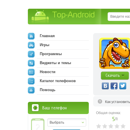
Top-Android
Главная
Игры
Программы
Виджеты и темы
Новости
Скачать
Каталог телефонов
Помощь
Как установит
Ваш телефон
Общая оценка:
5
(
1
)
Выбрать