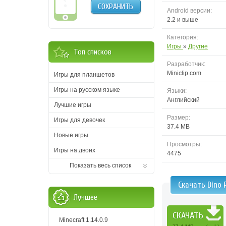
СОХРАНИТЬ
Android версии:
2.2 и выше
Категория:
Игры
»
Другие
Топ списков
Разработчик:
Miniclip.com
Игры для планшетов
Игры на русском языке
Языки:
Английский
Лучшие игры
Размер:
Игры для девочек
37.4 MB
Новые игры
Просмотры:
Игры на двоих
4475
Показать весь список
Скачать Dino 
Лучшее
СКАЧАТЬ
Minecraft 1.14.0.9