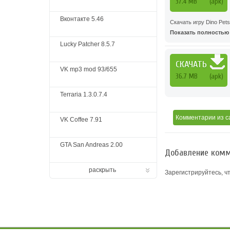
37.4 MB
(apk)
Вконтакте 5.46
Скачать игру Dino Pets
Показать полностью .
Lucky Patcher 8.5.7
СКАЧАТЬ
VK mp3 mod 93/655
36.7 MB
(apk)
Terraria 1.3.0.7.4
Комментарии
из с
VK Coffee 7.91
GTA San Andreas 2.00
Добавление комм
раскрыть
Зарегистрируйтесь, ч