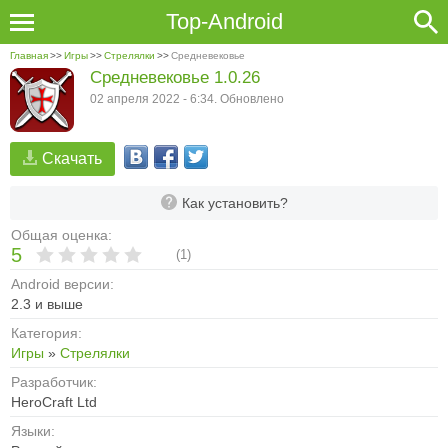
Top-Android
Главная
>>
Игры
>>
Стрелялки
>>
Средневековье
Средневековье 1.0.26
02 апреля 2022 - 6:34. Обновлено
Скачать
Как установить?
Общая оценка:
5
(
1
)
Android версии:
2.3 и выше
Категория:
Игры
»
Стрелялки
Разработчик:
HeroCraft Ltd
Языки: