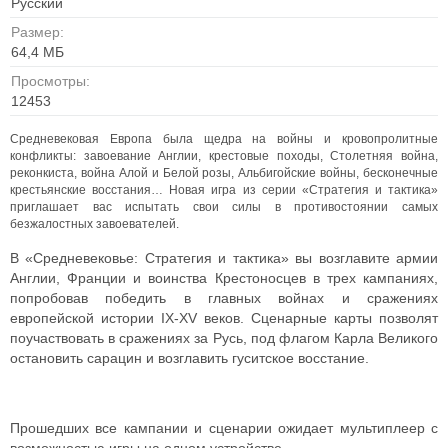
Русский
Размер:
64,4 МБ
Просмотры:
12453
Средневековая Европа была щедра на войны и кровопролитные
конфликты: завоевание Англии, крестовые походы, Столетняя война,
реконкиста, война Алой и Белой розы, Альбигойские войны, бесконечные
крестьянские восстания… Новая игра из серии «Стратегия и тактика»
приглашает вас испытать свои силы в противостоянии самых
безжалостных завоевателей.
В «Средневековье: Стратегия и тактика» вы возглавите армии
Англии, Франции и воинства Крестоносцев в трех кампаниях,
попробовав победить в главных войнах и сражениях
европейской истории IX-XV веков. Сценарные карты позволят
поучаствовать в сражениях за Русь, под флагом Карла Великого
остановить сарацин и возглавить гуситское восстание.
Прошедших все кампании и сценарии ожидает мультиплеер с