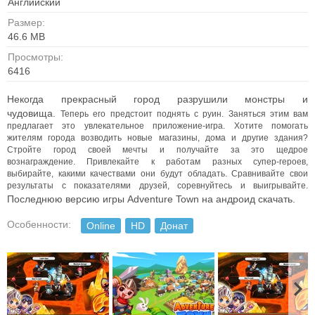
Английский
Размер:
46.6 MB
Просмотры:
6416
Некогда прекрасный город разрушили монстры и
чудовища.
Теперь его предстоит поднять с руин. Заняться этим вам
предлагает это увлекательное приложение-игра.
Хотите помогать
жителям города возводить новые магазины, дома и другие здания?
Стройте город своей мечты и получайте за это щедрое
вознаграждение.
Привлекайте к работам разных супер-героев,
выбирайте, какими качествами они будут обладать.
Сравнивайте свои
результаты с показателями друзей, соревнуйтесь и выигрывайте.
Последнюю версию игры Adventure Town на андроид скачать.
Особенности:
Online
HD
Донат