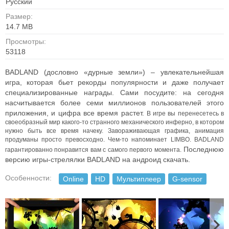
Русский
Размер:
14.7 MB
Просмотры:
53118
BADLAND (дословно «дурные земли») – увлекательнейшая
игра, которая бьет рекорды популярности и даже получает
специализированные награды. Сами посудите: на сегодня
насчитывается более семи миллионов пользователей этого
приложения, и цифра все время растет.
В игре вы перенесетесь в
своеобразный мир какого-то странного механического инферно, в котором
нужно быть все время начеку. Завораживающая графика, анимация
продуманы просто превосходно. Чем-то напоминает LIMBO.
BADLAND
Последнюю
гарантированно понравится вам с самого первого момента.
версию игры-стрелялки BADLAND на андроид скачать.
Особенности:
Online
HD
Мультиплеер
G-sensor