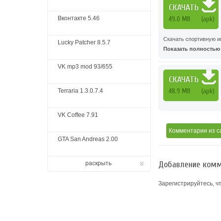
СКАЧАТЬ
Вконтакте 5.46
49.0 MB
(apk)
Скачать спортивную иг
Lucky Patcher 8.5.7
Показать полностью .
VK mp3 mod 93/655
СКАЧАТЬ
48.9 MB
(apk)
Terraria 1.3.0.7.4
VK Coffee 7.91
Комментарии
из с
GTA San Andreas 2.00
Добавление комм
раскрыть
Зарегистрируйтесь, ч