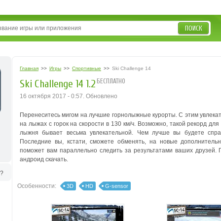
ПОИСК
Главная
>>
Игры
>>
Спортивные
>>
Ski Challenge 14
БЕСПЛАТНО
Ski Challenge 14 1.2
16 октября 2017 - 0:57. Обновлено
Перенеситесь мигом на лучшие горнолыжные курорты.
С этим увлека
на лыжах с горок на скорости в 130 км/ч. Возможно, такой рекорд дл
лыжня бывает весьма увлекательной.
Чем лучше вы будете спра
Последние вы, кстати, сможете обменять, на новые дополнител
поможет вам параллельно следить за результатами ваших друзей.
П
андроид скачать.
ь?
Особенности:
3D
HD
G-sensor