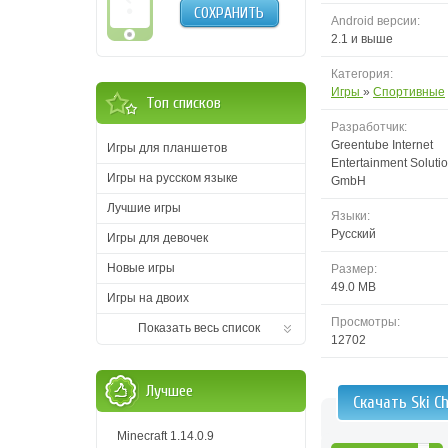
СОХРАНИТЬ
Android версии:
2.1 и выше
Категория:
Игры
»
Спортивные
Топ списков
Разработчик:
Greentube Internet
Игры для планшетов
Entertainment Soluti
Игры на русском языке
GmbH
Лучшие игры
Языки:
Русский
Игры для девочек
Новые игры
Размер:
49.0 MB
Игры на двоих
Просмотры:
Показать весь список
12702
Лучшее
Скачать Ski C
Minecraft 1.14.0.9