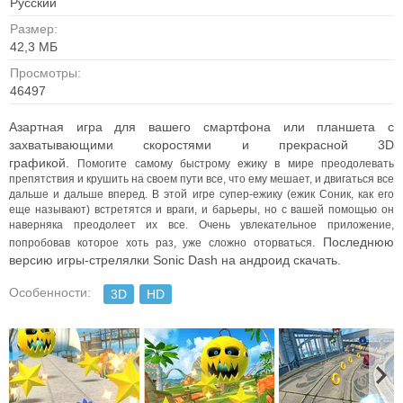
Русский
Размер:
42,3 MБ
Просмотры:
46497
Азартная игра для вашего смартфона или планшета с
захватывающими скоростями и прекрасной 3D
графикой.
Помогите самому быстрому ежику в мире преодолевать
препятствия и крушить на своем пути все, что ему мешает, и двигаться все
дальше и дальше вперед.
В этой игре супер-ежику (ежик Соник, как его
еще называют) встретятся и враги, и барьеры, но с вашей помощью он
наверняка преодолеет их все.
Очень увлекательное приложение,
Последнюю
попробовав которое хоть раз, уже сложно оторваться.
версию игры-стрелялки Sonic Dash на андроид скачать.
Особенности:
3D
HD