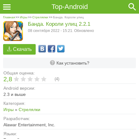
Top-Android
Главная
>>
Игры
>>
Стрелялки
>>
Банда. Короли улиц
Банда. Короли улиц 2.2.1
08 сентября 2022 - 15:21. Обновлено
Скачать
Как установить?
Общая оценка:
2,8
(
4
)
Android версии:
2.3 и выше
Категория:
Игры
»
Стрелялки
Разработчик:
Alawar Entertainment, Inc.
Языки: