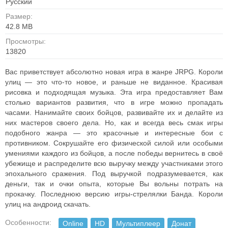
Русский
Размер:
42.8 MB
Просмотры:
13820
Вас приветствует абсолютно новая игра в жанре JRPG. Короли
улиц — это что-то новое, и раньше не виданное. Красивая
рисовка и подходящая музыка. Эта игра предоставляет Вам
столько вариантов развития, что в игре можно пропадать
часами. Нанимайте своих бойцов, развивайте их и делайте из
них мастеров своего дела. Но, как и всегда весь смак игры
подобного жанра — это красочные и интересные бои с
противником. Сокрушайте его физической силой или особыми
умениями каждого из бойцов, а после победы вернитесь в своё
убежище и распределите всю выручку между участниками этого
эпохального сражения. Под выручкой подразумевается, как
деньги, так и очки опыта, которые Вы вольны потрать на
прокачку. Последнюю версию игры-стрелялки Банда. Короли
улиц на андроид скачать.
Особенности:
Online
HD
Мультиплеер
Донат