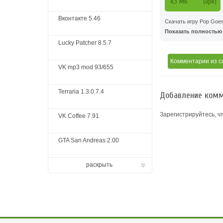
4,3 MБ
(apk)
Вконтакте 5.46
Скачать игру Pop Goes
Показать полностью .
Lucky Patcher 8.5.7
Комментарии
из с
VK mp3 mod 93/655
Terraria 1.3.0.7.4
Добавление комм
Зарегистрируйтесь, ч
VK Coffee 7.91
GTA San Andreas 2.00
раскрыть