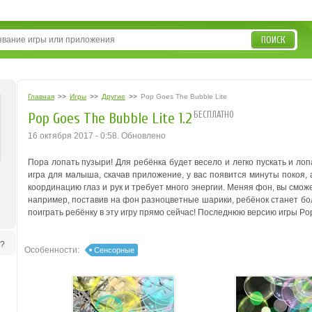
ПОИСК
Главная
>>
Игры
>>
Другие
>>
Pop Goes The Bubble Lite
БЕСПЛАТНО
Pop Goes The Bubble Lite 1.2
16 октября 2017 - 0:58. Обновлено
Пора лопать пузыри! Для ребёнка будет весело и легко пускать и ло
игра для малыша, скачав приложение, у вас появится минуты покоя
координацию глаз и рук и требует много энергии. Меняя фон, вы смо
например, поставив на фон разноцветные шарики, ребёнок станет бо
поиграть ребёнку в эту игру прямо сейчас! Последнюю версию игры Pop
ь?
Особенности:
Сенсорные