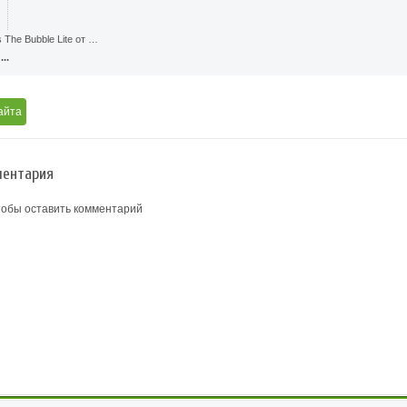
 The Bubble Lite от …
..
айта
ентария
тобы оставить комментарий