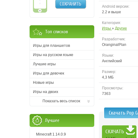
СОХРАНИТЬ
Android версии:
2.2 и выше
Категория:
Игры
»
Другие
Топ списков
Разработчик:
OranginalPlan
Игры для планшетов
Игры на русском языке
Языки:
Английский
Лучшие игры
Размер:
Игры для девочек
4,3 MБ
Новые игры
Просмотры:
Игры на двоих
7363
Показать весь список
Скачать Pop G
Лучшее
СКАЧАТЬ
Minecraft 1.14.0.9