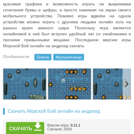
красивая графика и возможность играть не выкрикивая
сочетания буквы и цифры, а просто нажимая на экран своего
мобильного устройства. Помимо игры вдвоём на одном
устройстве можно играть с другими людьми онлайн хоть на
разных краях земного шара. Поскольку игра является
онлайновой в неё был встроен удобный чат со смайликами и
прочими привычными вещами. Последнюю версию игры
Морской Бой онлайн на андроид скачать.
Особенности:
Online
Мультиплеер
Скачать Морской Бой онлайн на андроид
Версия игры:
0.11.1
СКАЧАТЬ
Скачали: 2930