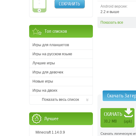
СОХРАНИТЬ
Android версии:
2.2 и выше
Показать все
Топ списков
Игры для планшетов
Игры на русском языке
Лучшие игры
Игры для девочек
Новые игры
Игры на двоих
Скачать Зате
Показать весь список
СКАЧАТЬ
Лучшее
30.2 MB
(apk)
Minecraft 1.14.0.9
Скачать логическую и