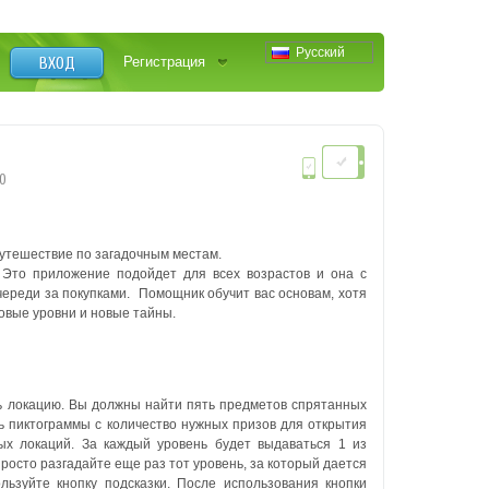
Русский
ВХОД
Регистрация
О
путешествие по загадочным местам.
 Это приложение подойдет для всех возрастов и она с
череди за покупками. Помощник обучит вас основам, хотя
новые уровни и новые тайны.
ь локацию. Вы должны найти пять предметов спрятанных
ь пиктограммы с количество нужных призов для открытия
ых локаций.
За каждый уровень будет выдаваться 1 из
просто разгадайте еще раз тот уровень, за который дается
льзуйте кнопку подсказки.
После использования кнопки