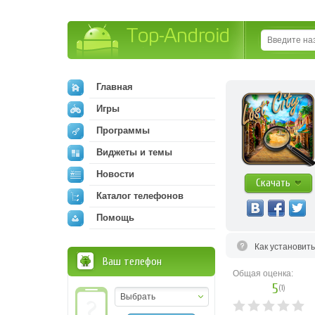
Top-Android
Главная
Игры
Программы
Виджеты и темы
Новости
Скачать
Каталог телефонов
Помощь
Как установит
Ваш телефон
Общая оценка:
5
(
1
)
Выбрать