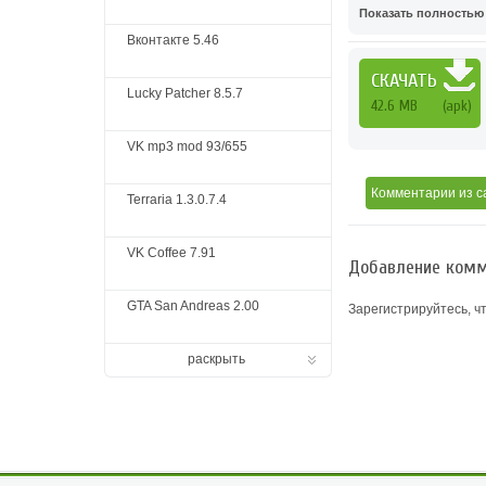
Показать полностью .
Вконтакте 5.46
СКАЧАТЬ
Lucky Patcher 8.5.7
42.6 MB
(apk)
VK mp3 mod 93/655
Комментарии
из с
Terraria 1.3.0.7.4
VK Coffee 7.91
Добавление комм
GTA San Andreas 2.00
Зарегистрируйтесь, ч
раскрыть