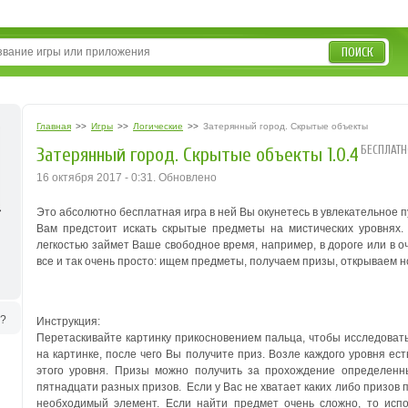
ПОИСК
Главная
>>
Игры
>>
Логические
>>
Затерянный город. Скрытые объекты
БЕСПЛАТН
Затерянный город. Скрытые объекты 1.0.4
16 октября 2017 - 0:31. Обновлено
Это абсолютно бесплатная игра в ней Вы окунетесь в увлекательное 
Вам предстоит искать скрытые предметы на мистических уровнях.
легкостью займет Ваше свободное время, например, в дороге или в о
все и так очень просто: ищем предметы, получаем призы, открываем 
ь?
Инструкция:
Перетаскивайте картинку прикосновением пальца, чтобы исследоват
на картинке, после чего Вы получите приз.
Возле каждого уровня ест
этого уровня. Призы можно получить за прохождение определенн
пятнадцати разных призов.
Если у Вас не хватает каких либо призов 
необходимый элемент.
Если найти предмет очень сложно, то испо