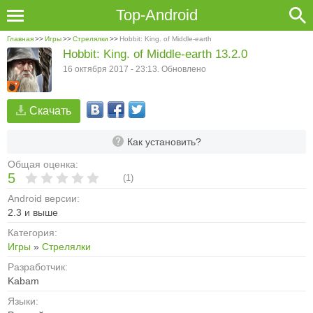
Top-Android
Главная
>>
Игры
>>
Стрелялки
>>
Hobbit: King. of Middle-earth
Hobbit: King. of Middle-earth 13.2.0
16 октября 2017 - 23:13. Обновлено
Скачать
Как установить?
Общая оценка:
5
(
1
)
Android версии:
2.3 и выше
Категория:
Игры
»
Стрелялки
Разработчик:
Kabam
Языки: