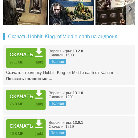
Скачать Hobbit: King. of Middle-earth на андроид
Версия игры:
13.2.0
СКАЧАТЬ
Скачали: 1503
Полная
27.1 MB
(apk)
Скачать стрелялку Hobbit: King. of Middle-earth от Kabam …
Показать полностью ...
Версия игры:
13.1.0
СКАЧАТЬ
Скачали: 1201
Полная
26.8 MB
(apk)
Версия игры:
13.0.1
СКАЧАТЬ
Скачали: 1219
Полная
26.8 MB
(apk)