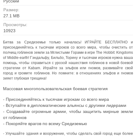
Русский
Размер:
27.1 MB
Просмотры:
10923
Битва за Средиземье только началась! ИГРАЙТЕ БЕСПЛАТНО и
присоединяйтесь к тысячам игроков со всего мира, чтобы очистить от
полчищ гоблинов земли за Мглистыми Горами в игре The Hobbit: Kingdoms
of Middle-earth!
Гэндальфу, Бильбо, Торину и тысячам игроков нужна ваша
помощь, чтобы справиться с урозой нашествия гоблинов в новой боевой
стратегии от Kabam. Играйте за эльфов или гномов, развивайте свой
город и громите гоблинов. Но помните: в отношениях эльфов и гномов
зияет глубокая трещина!
Массовая многопользовательская боевая стратегия
- Присоединяйтесь к тысячам игрокам со всего мира
- Вступайте в дипломатические альянсы с другими лидерами
- Создавайте огромные армии, чтобы защитить мирные земли
от гоблинов
- Покоряйте врагов по всему Средиземью
- Улучшайте здания и вооружение, чтобы сделать свой город еще более