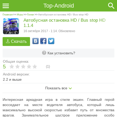
Top-Android
Главная
>>
Игры
>>
Гонки
>>
Автобусная остановка HD / Bus stop HD
Автобусная остановка HD / Bus stop HD
1.1.4
16 октября 2017 - 1:14. Обновлено
Скачать
Как установить?
Общая оценка:
5
(
1
)
Android версии:
2.2 и выше
Показать все
Интересная аркадная игра в стиле экшен. Главный герой
восседает на месте водителя автобуса, который лишь
максимально высокой скоростью избавит путь от множества
врагов. Занимательное шустрое приложение особо