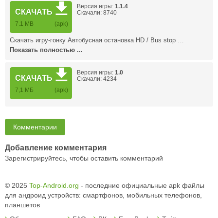
Версия игры:
1.1.4
СКАЧАТЬ
Скачали: 8740
7.1 MB
(apk)
Скачать игру-гонку Автобусная остановка HD / Bus stop …
Показать полностью ...
Версия игры:
1.0
СКАЧАТЬ
Скачали: 4234
7,1 MБ
(apk)
Комментарии
Добавление комментария
Зарегистрируйтесь, чтобы оставить комментарий
© 2025
Top-Android.org
- последние официальные apk файлы
для андроид устройств: смартфонов, мобильных телефонов,
планшетов