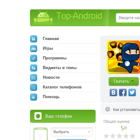
Top-Android
Главная
Игры
Программы
Виджеты и темы
Новости
Скачать
Каталог телефонов
Помощь
Как установит
Ваш телефон
Общая оценка:
5
(
1
)
Выбрать