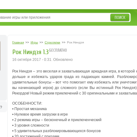
ПОИСК
Главная
>>
Игры
>>
Стрелялки
>>
Рок Ниндзя
БЕСПЛАТНО
Рок Ниндзя 1.3
16 октября 2017 - 0:31. Обновлено
Рок Ниндзя – это веселая и захватывающая аркадная игра, в которо
дольше и избежать ударов града из падающих камней. Разблокир
удивительные бонусы – вот что помогает ему избежать или уничтожи
вы начинающий игрок) до сложного (если Вы истинный Рок Ниндзя)
Рекордов!
Новый режим приключений с 30 оригинальными и захватыв
ОСОБЕННОСТИ:
ь?
• Простая механика
• Нулевое время загрузки в игре
• 2 режима игры – бесконечный и приключенческий
• 3 уровня сложности
• 5 удивительных разблокировывающихся бонусов
• 20 достижений с призами