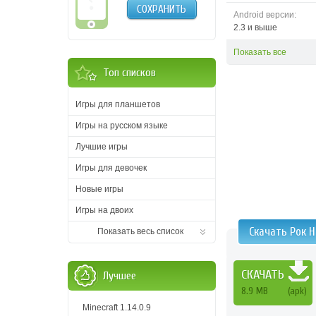
СОХРАНИТЬ
Android версии:
2.3 и выше
Показать все
Топ списков
Игры для планшетов
Игры на русском языке
Лучшие игры
Игры для девочек
Новые игры
Игры на двоих
Скачать Рок 
Показать весь список
СКАЧАТЬ
Лучшее
8.9 MB
(apk)
Minecraft 1.14.0.9