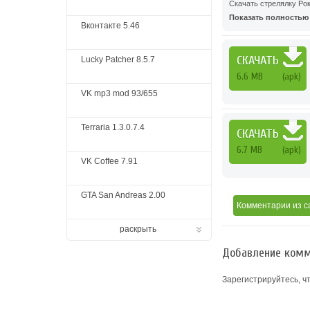
Скачать стрелялку Рок
Показать полностью .
Вконтакте 5.46
СКАЧАТЬ
Lucky Patcher 8.5.7
6.6 MB
(apk)
VK mp3 mod 93/655
Terraria 1.3.0.7.4
СКАЧАТЬ
6.7 MB
(apk)
VK Coffee 7.91
GTA San Andreas 2.00
Комментарии
из с
раскрыть
Добавление комм
Зарегистрируйтесь, ч