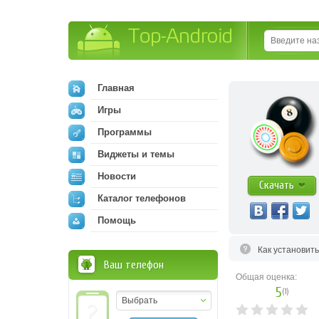
Top-Android
Главная
Игры
Программы
Виджеты и темы
Новости
Скачать
Каталог телефонов
Помощь
Как установит
Ваш телефон
Общая оценка:
5
(
1
)
Выбрать