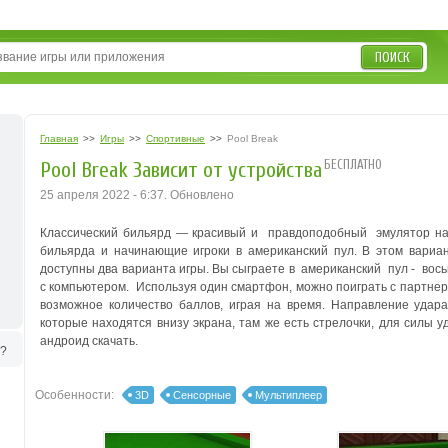
ПОИСК
Главная
>>
Игры
>>
Спортивные
>>
Pool Break
БЕСПЛАТНО
Pool Break Зависит от устройства
25 апреля 2022 - 6:37. Обновлено
Классический бильярд — красивый и правдоподобный эмулятор на
бильярда и начинающие игроки в американский пул. В этом вариа
доступны два варианта игры. Вы сыграете в американский пул - вос
с компьютером. Используя один смартфон, можно поиграть с партне
возможное количество баллов, играя на время. Направление удар
которые находятся внизу экрана, там же есть стрелочки, для силы 
андроид скачать.
ь?
Особенности:
3D
Сенсорные
Мультиплеер