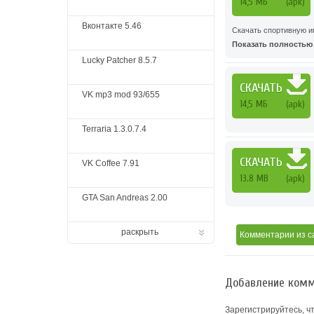
14,5 МБ
(apk)
Вконтакте 5.46
Скачать спортивную игр
Показать полностью .
Lucky Patcher 8.5.7
СКАЧАТЬ
VK mp3 mod 93/655
14,5 МБ
(apk)
Terraria 1.3.0.7.4
СКАЧАТЬ
VK Coffee 7.91
13.8 MB
(apk)
GTA San Andreas 2.00
раскрыть
Комментарии
из с
Добавление комм
Зарегистрируйтесь, ч