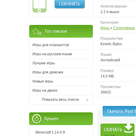
СОХРАНИТЬ
Android версии:
2.2 и выше
Категория:
Игры
»
Спортивные
Топ списков
Разработчик:
Kinetic Bytes
Игры для планшетов
Игры на русском языке
Языки:
Английский
Лучшие игры
Размер:
Игры для девочек
14,5 МБ
Новые игры
Просмотры:
Игры на двоих
39825
Показать весь список
Скачать Pool 
Лучшее
СКАЧАТЬ
Minecraft 1.14.0.9