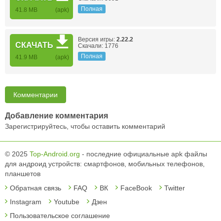
Полная
41.8 MB
(apk)
Версия игры:
2.22.2
СКАЧАТЬ
Скачали: 1776
Полная
41.9 MB
(apk)
Комментарии
Добавление комментария
Зарегистрируйтесь, чтобы оставить комментарий
© 2025
Top-Android.org
- последние официальные apk файлы
для андроид устройств: смартфонов, мобильных телефонов,
планшетов
Обратная связь
FAQ
ВК
FaceBook
Twitter
Instagram
Youtube
Дзен
Пользовательское соглашение