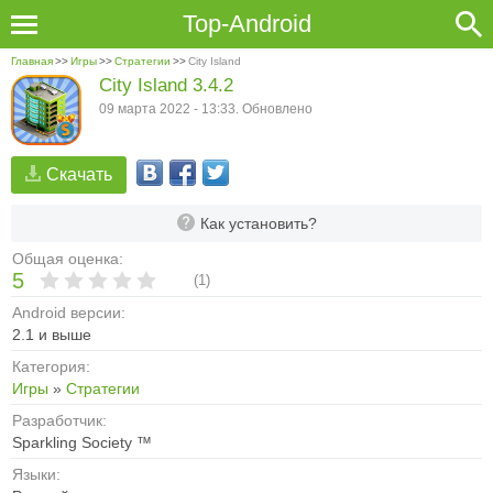
Top-Android
Главная
>>
Игры
>>
Стратегии
>>
City Island
City Island 3.4.2
09 марта 2022 - 13:33. Обновлено
Скачать
Как установить?
Общая оценка:
5
(
1
)
Android версии:
2.1 и выше
Категория:
Игры
»
Стратегии
Разработчик:
Sparkling Society ™
Языки: