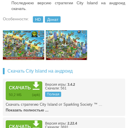
Последнюю версию стратегии City Island на андроид
скачать.
Особенности:
HD
Донат
Скачать City Island на андроид
Версия игры:
3.4.2
СКАЧАТЬ
Скачали: 561
Полная
50,2 МБ
(apk)
Скачать стратегию City Island от Sparkling Society ™ …
Показать полностью ...
Версия игры:
2.22.4
СКАЧАТЬ
Скачали: 3691