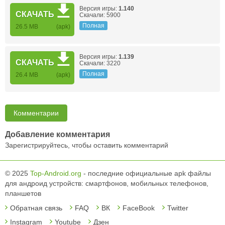
Версия игры:
1.140
СКАЧАТЬ
Скачали: 5900
Полная
26.5 MB
(apk)
Версия игры:
1.139
СКАЧАТЬ
Скачали: 3220
Полная
26.4 MB
(apk)
Комментарии
Добавление комментария
Зарегистрируйтесь, чтобы оставить комментарий
© 2025
Top-Android.org
- последние официальные apk файлы
для андроид устройств: смартфонов, мобильных телефонов,
планшетов
Обратная связь
FAQ
ВК
FaceBook
Twitter
Instagram
Youtube
Дзен