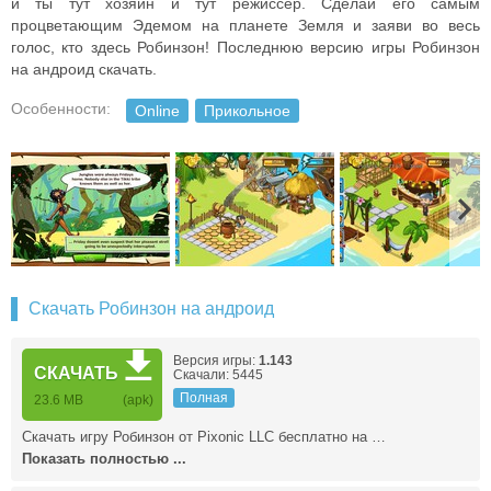
и ты тут хозяин и тут режиссер. Сделай его самым
процветающим Эдемом на планете Земля и заяви во весь
голос, кто здесь Робинзон! Последнюю версию игры Робинзон
на андроид скачать.
Особенности:
Online
Прикольное
Скачать Робинзон на андроид
Версия игры:
1.143
СКАЧАТЬ
Скачали: 5445
Полная
23.6 MB
(apk)
Скачать игру Робинзон от Pixonic LLC бесплатно на …
Показать полностью ...