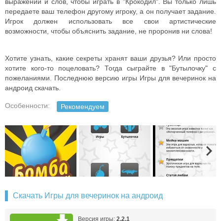
выражений и слов, чтобы играть в "Крокодил". Вы только лишь
передаете ваш телефон другому игроку, а он получает задание.
Игрок должен использовать все свои артистические
возможности, чтобы объяснить задание, не проронив ни слова!
Хотите узнать, какие секреты хранят ваши друзья? Или просто
хотите кого-то поцеловать? Тогда сыграйте в "Бутылочку" с
пожеланиями. Последнюю версию игры Игры для вечеринок на
андроид скачать.
Особенности:
Рекомендуем
Скачать Игры для вечеринок на андроид
Версия игры:
2.2.1