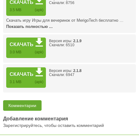
СКАЧАТЬ
Скачали: 8756
3.5 MB
(apk)
Скачать игру Игры для вечеринок от MerigoTech бесплатно …
Показать полностью ...
Версия игры:
2.1.9
СКАЧАТЬ
Скачали: 6510
3.0 MB
(apk)
Версия игры:
2.1.8
СКАЧАТЬ
Скачали: 6947
3.1 MB
(apk)
Комментарии
Добавление комментария
Зарегистрируйтесь, чтобы оставить комментарий