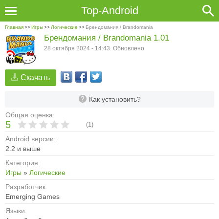
Top-Android
Главная
>>
Игры
>>
Логические
>>
Брендомания / Brandomania
Брендомания / Brandomania 1.01
28 октября 2024 - 14:43. Обновлено
Скачать
Как установить?
Общая оценка:
5
(
1
)
Android версии:
2.2 и выше
Категория:
Игры
»
Логические
Разработчик:
Emerging Games
Языки: