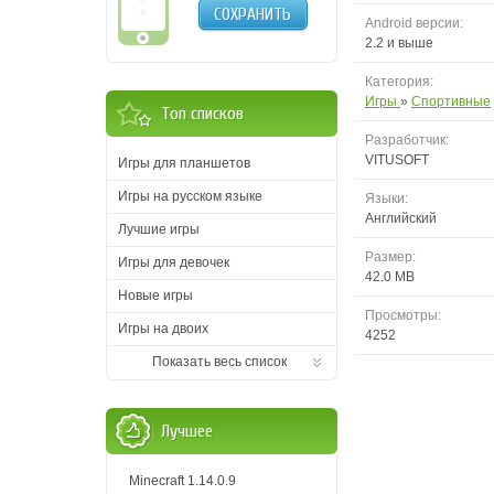
СОХРАНИТЬ
Android версии:
2.2 и выше
Категория:
Игры
»
Спортивные
Топ списков
Разработчик:
VITUSOFT
Игры для планшетов
Игры на русском языке
Языки:
Английский
Лучшие игры
Размер:
Игры для девочек
42.0 MB
Новые игры
Просмотры:
Игры на двоих
4252
Показать весь список
Лучшее
Minecraft 1.14.0.9