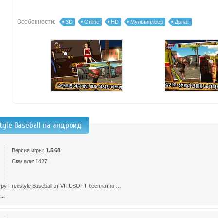
Особенности:
3D
Online
HD
Мультиплеер
Донат
tyle Baseball на андроид
Версия игры:
1.5.68
Скачали: 1427
ру Freestyle Baseball от VITUSOFT бесплатно …
..