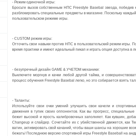
- Режим одиночной игры:
Бросьте вызов собственным НПС Freestyle Basebal звезда, победив 
разблокировать специальные предметы в магазине. Поскольку каждый
пользовательском режиме игры.
- CUSTOM режим игры:
Отточить свои навыки против НПС в пользовательский режим игры. П
время практики и имеют идеальный пикап и играть опция доступна в 
- безупречный дизайн GAME & УЧЕТОМ механики:
Выключите моргнув и качки любой другой тайма, и совершенствоват
процесс обучения Freestyle Basebal легко, но это собирается взять та
- Таланты:
Используйте свои очки умений улучшить свои качели и спортивн
движения в тупик своих оппонентов. Как вы прогресс, специальные
бежит высокой и ярость калибровочных заполняет. Как кувшин, добав
Changeup и слайдер. Сочетайте их с убийственной движется, как Twi
ватин, активировать свой качаний, чтобы ваши шансы на хорошие во
бежать! Последнюю версию спортивной игры Freestyle Baseball на анд