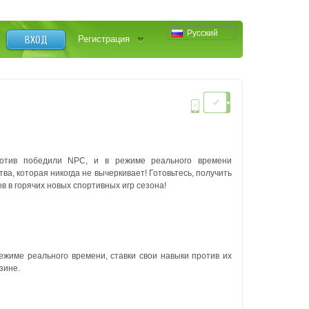
Русский
ВХОД
Регистрация
против победили NPC, и в режиме реального времени
а, которая никогда не вычеркивает! Готовьтесь, получить
ов в горячих новых спортивных игр сезона!
ежиме реального времени, ставки свои навыки против их
зине.