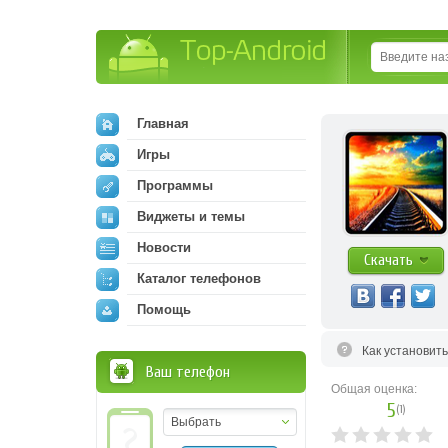
Top-Android
Главная
Игры
Программы
Виджеты и темы
Новости
Скачать
Каталог телефонов
Помощь
Как установит
Ваш телефон
Общая оценка:
5
(
1
)
Выбрать