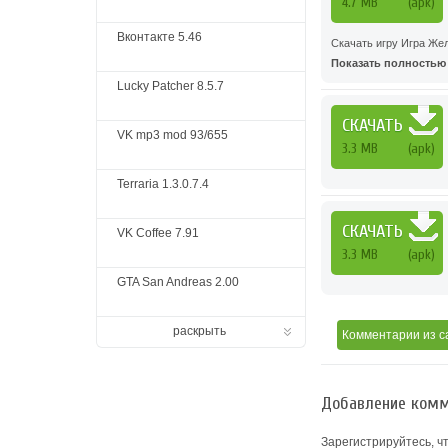
4.7 MB
(apk)
Вконтакте 5.46
Скачать игру Игра Же
Показать полностью .
Lucky Patcher 8.5.7
СКАЧАТЬ
VK mp3 mod 93/655
3.3 MB
(apk)
Terraria 1.3.0.7.4
СКАЧАТЬ
VK Coffee 7.91
3.3 MB
(apk)
GTA San Andreas 2.00
раскрыть
Комментарии
из с
Добавление комм
Зарегистрируйтесь, ч