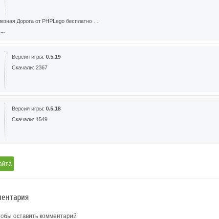
лезная Дорога от PHPLego бесплатно …
..
Версия игры:
0.5.19
Скачали: 2367
Версия игры:
0.5.18
Скачали: 1549
айта
ентария
тобы оставить комментарий