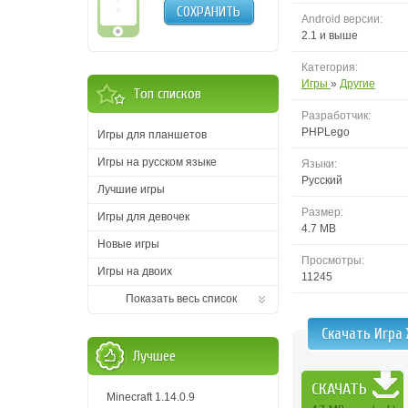
СОХРАНИТЬ
Android версии:
2.1 и выше
Категория:
Игры
»
Другие
Топ списков
Разработчик:
PHPLego
Игры для планшетов
Игры на русском языке
Языки:
Русский
Лучшие игры
Размер:
Игры для девочек
4.7 MB
Новые игры
Просмотры:
Игры на двоих
11245
Показать весь список
Скачать Игра
Лучшее
СКАЧАТЬ
Minecraft 1.14.0.9