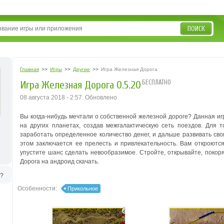
ПОИСК
Главная
>>
Игры
>>
Другие
>>
Игра Железная Дорога
БЕСПЛАТНО
Игра Железная Дорога 0.5.20
08 августа 2018 - 2:57. Обновлено
Вы когда-нибудь мечтали о собственной железной дороге? Данная и
на других планетах, создав межгалактическую сеть поездов. Для т
заработать определенное количество денег, и дальше развивать сво
этом заключается ее прелесть и привлекательность. Вам откроются
упустите шанс сделать невообразимое. Стройте, открывайте, поко
Дорога на андроид скачать.
ь?
Особенности:
Прикольное