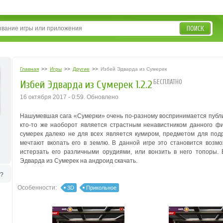
ПОИСК
Главная
>>
Игры
>>
Другие
>>
Избей Эдварда из Сумерек
БЕСПЛАТНО
Избей Эдварда из Сумерек 1.2.2
16 октября 2017 - 0:59. Обновлено
Нашумевшая сага «Сумерки» очень по-разному воспринимается публико
кто-то же наоборот является страстным ненавистником данного фил
сумерек далеко не для всех является кумиром, предметом для по
мечтают вкопать его в землю. В данной игре это становится возм
истерзать его различными орудиями, или вонзить в него топоры.
Эдварда из Сумерек на андроид скачать.
ь?
Особенности:
3D
Прикольное