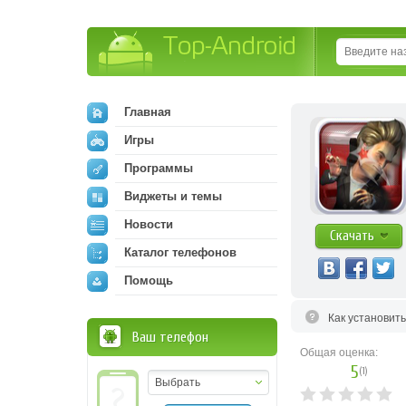
Top-Android
Главная
Игры
Программы
Виджеты и темы
Новости
Скачать
Каталог телефонов
Помощь
Как установит
Ваш телефон
Общая оценка:
5
(
1
)
Выбрать