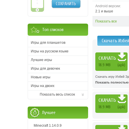
СОХРАНИТЬ
Android версии:
2.1 и выше
Показать все
Топ списков
Скачать Избе
Игры для планшетов
Игры на русском языке
СКАЧАТЬ
Лучшие игры
18.9 MB
(apk)
Игры для девочек
Скачать игру Избей Эд
Новые игры
Показать полностью .
Игры на двоих
Показать весь список
СКАЧАТЬ
18.9 MB
(apk)
Лучшее
Minecraft 1.14.0.9