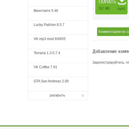
СКАЧАТЬ
19,7 MБ
(apk)
Вконтакте 5.46
Lucky Patcher 8.5.7
Комментарии
из с
VK mp3 mod 93/655
Добавление комм
Terraria 1.3.0.7.4
Зарегистрируйтесь, ч
VK Coffee 7.91
GTA San Andreas 2.00
раскрыть