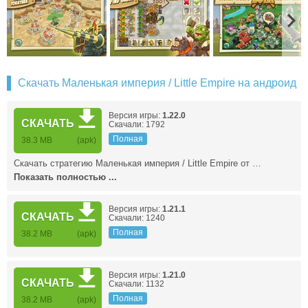
Скачать Маленькая империя / Little Empire на андроид
Версия игры:
1.22.0
СКАЧАТЬ
Скачали: 1792
Полная
38.3 MB
(apk)
Скачать стратегию Маленькая империя / Little Empire от …
Показать полностью ...
Версия игры:
1.21.1
СКАЧАТЬ
Скачали: 1240
Полная
38.2 MB
(apk)
Версия игры:
1.21.0
СКАЧАТЬ
Скачали: 1132
Полная
38.2 MB
(apk)