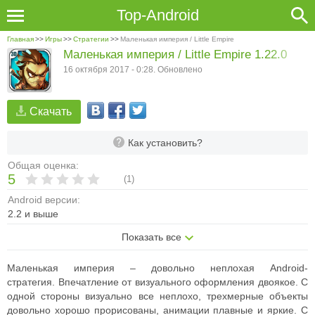
Top-Android
Главная
>>
Игры
>>
Стратегии
>>
Маленькая империя / Little Empire
Маленькая империя / Little Empire 1.22.0
16 октября 2017 - 0:28. Обновлено
Скачать
Как установить?
Общая оценка:
5
(
1
)
Android версии:
2.2 и выше
Показать все
Маленькая империя – довольно неплохая Android-
стратегия.
Впечатление от визуального оформления двоякое. С
одной стороны визуально все неплохо, трехмерные объекты
довольно хорошо прорисованы, анимации плавные и яркие. С