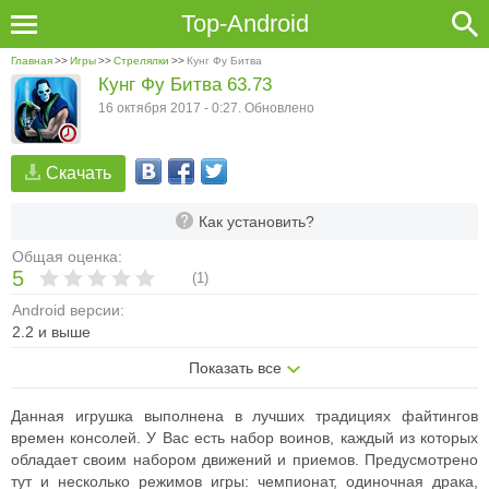
Top-Android
Главная
>>
Игры
>>
Стрелялки
>>
Кунг Фу Битва
Кунг Фу Битва 63.73
16 октября 2017 - 0:27. Обновлено
Скачать
Как установить?
Общая оценка:
5
(
1
)
Android версии:
2.2 и выше
Показать все
Данная игрушка выполнена в лучших традициях файтингов
времен консолей. У Вас есть набор воинов, каждый из которых
обладает своим набором движений и приемов. Предусмотрено
тут и несколько режимов игры: чемпионат, одиночная драка,