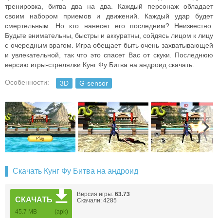
тренировка, битва два на два. Каждый персонаж обладает
своим набором приемов и движений. Каждый удар будет
смертельным. Но кто нанесет его последним? Неизвестно.
Будьте внимательны, быстры и аккуратны, сойдясь лицом к лицу
с очередным врагом. Игра обещает быть очень захватывающей
и увлекательной, так что это спасет Вас от скуки. Последнюю
версию игры-стрелялки Кунг Фу Битва на андроид скачать.
Особенности:
3D
G-sensor
Скачать Кунг Фу Битва на андроид
Версия игры:
63.73
СКАЧАТЬ
Скачали: 4285
45.7 MB
(apk)