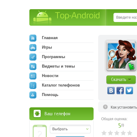
Top-Android
Главная
Игры
Программы
Виджеты и темы
Новости
Скачать
Каталог телефонов
Помощь
Как установит
Ваш телефон
Общая оценка:
5
(
1
)
Выбрать