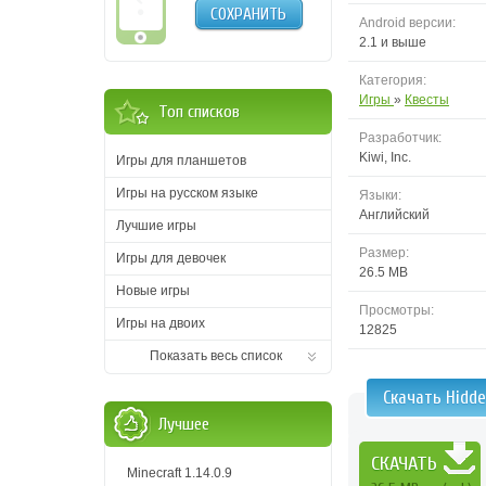
СОХРАНИТЬ
Android версии:
2.1 и выше
Категория:
Игры
»
Квесты
Топ списков
Разработчик:
Kiwi, Inc.
Игры для планшетов
Игры на русском языке
Языки:
Английский
Лучшие игры
Размер:
Игры для девочек
26.5 MB
Новые игры
Просмотры:
Игры на двоих
12825
Показать весь список
Скачать Hidde
Лучшее
СКАЧАТЬ
Minecraft 1.14.0.9