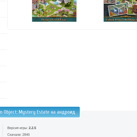
n Object: Mystery Estate на андроид
Версия игры:
2.2.5
Скачали: 2840