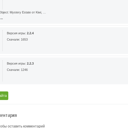
bject: Mystery Estate от Kiwi, …
..
Версия игры:
2.2.4
Скачали: 1653
Версия игры:
2.2.3
Скачали: 1246
айта
ентария
тобы оставить комментарий