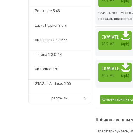
26.5 MB
(apk)
Вконтакте 5.46
Скачать квест Hidden O
Показать полностью .
Lucky Patcher 8.5.7
СКАЧАТЬ
VK mp3 mod 93/655
26.5 MB
(apk)
Terraria 1.3.0.7.4
СКАЧАТЬ
VK Coffee 7.91
26.5 MB
(apk)
GTA San Andreas 2.00
раскрыть
Комментарии
из с
Добавление комм
Зарегистрируйтесь, ч