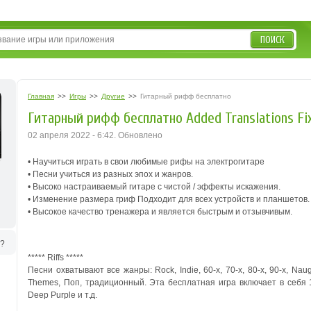
ПОИСК
Главная
>>
Игры
>>
Другие
>>
Гитарный рифф бесплатно
Гитарный рифф бесплатно Added Translations Fi
02 апреля 2022 - 6:42. Обновлено
• Научиться играть в свои любимые рифы на электрогитаре
• Песни учиться из разных эпох и жанров.
• Высоко настраиваемый гитаре с чистой / эффекты искажения.
• Изменение размера гриф Подходит для всех устройств и планшетов.
• Высокое качество тренажера и является быстрым и отзывчивым.
ь?
***** Riffs *****
Песни охватывают все жанры: Rock, Indie, 60-х, 70-х, 80-х, 90-х, Na
Themes, Поп, традиционный. Эта бесплатная игра включает в себя 
Deep Purple и т.д.