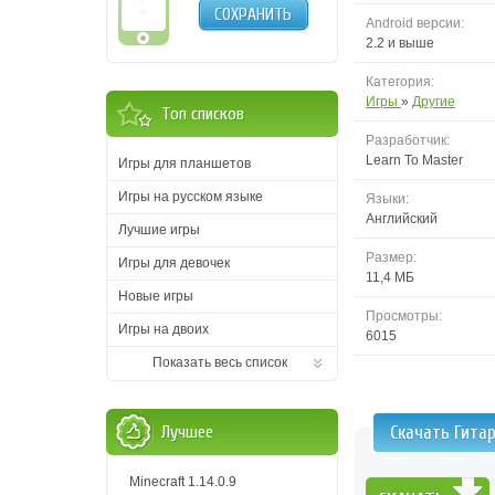
СОХРАНИТЬ
Android версии:
2.2 и выше
Категория:
Игры
»
Другие
Топ списков
Разработчик:
Learn To Master
Игры для планшетов
Игры на русском языке
Языки:
Английский
Лучшие игры
Размер:
Игры для девочек
11,4 МБ
Новые игры
Просмотры:
Игры на двоих
6015
Показать весь список
Лучшее
Скачать Гита
Minecraft 1.14.0.9