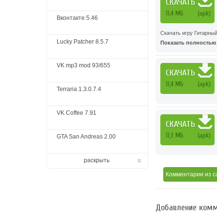
СКАЧАТЬ
11,4 МБ
(apk)
Вконтакте 5.46
Скачать игру Гитарны
Lucky Patcher 8.5.7
Показать полностью .
VK mp3 mod 93/655
СКАЧАТЬ
11,4 МБ
(apk)
Terraria 1.3.0.7.4
VK Coffee 7.91
СКАЧАТЬ
11,3 МБ
(apk)
GTA San Andreas 2.00
раскрыть
Комментарии
из с
Добавление комм