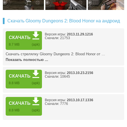
Скачать Gloomy Dungeons 2: Blood Honor на андроид
Версия игры:
2013.11.29.1216
СКАЧАТЬ
Скачали: 21753
8.7 MB
(apk)
Скачать стрелялку Gloomy Dungeons 2: Blood Honor от …
Показать полностью ...
Версия игры:
2013.10.23.2156
СКАЧАТЬ
Скачали: 10645
8.8 MB
(apk)
Версия игры:
2013.10.17.1336
СКАЧАТЬ
Скачали: 7776
8.8 MB
(apk)