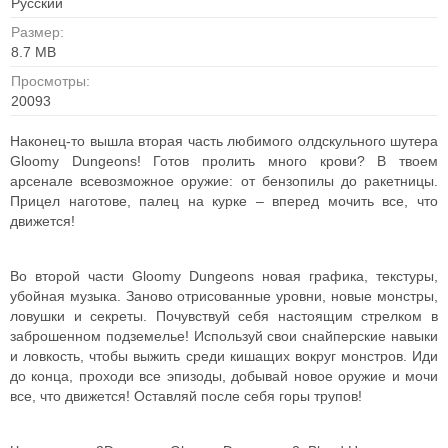
Русский
Размер:
8.7 MB
Просмотры:
20093
Наконец-то вышла вторая часть любимого олдскульного шутера
Gloomy Dungeons! Готов пролить много крови? В твоем
арсенале всевозможное оружие: от бензопилы до ракетницы.
Прицел наготове, палец на курке – вперед мочить все, что
движется!
Во второй части Gloomy Dungeons новая графика, текстуры,
убойная музыка. Заново отрисованные уровни, новые монстры,
ловушки и секреты. Почувствуй себя настоящим стрелком в
заброшенном подземелье! Используй свои снайперские навыки
и ловкость, чтобы выжить среди кишащих вокруг монстров. Иди
до конца, проходи все эпизоды, добывай новое оружие и мочи
все, что движется! Оставляй после себя горы трупов!