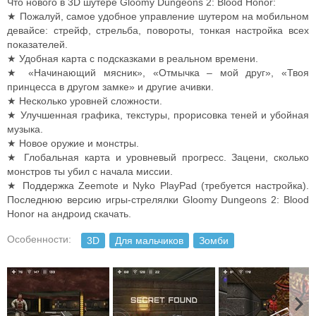
Что нового в 3D шутере Gloomy Dungeons 2: Blood Honor:
★ Пожалуй, самое удобное управление шутером на мобильном
девайсе: стрейф, стрельба, повороты, тонкая настройка всех
показателей.
★ Удобная карта с подсказками в реальном времени.
★ «Начинающий мясник», «Отмычка – мой друг», «Твоя
принцесса в другом замке» и другие ачивки.
★ Несколько уровней сложности.
★ Улучшенная графика, текстуры, прорисовка теней и убойная
музыка.
★ Новое оружие и монстры.
★ Глобальная карта и уровневый прогресс. Зацени, сколько
монстров ты убил с начала миссии.
★ Поддержка Zeemote и Nyko PlayPad (требуется настройка).
Последнюю версию игры-стрелялки Gloomy Dungeons 2: Blood
Honor на андроид скачать.
Особенности:
3D
Для мальчиков
Зомби