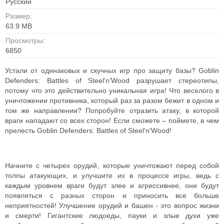
Русский
Размер:
63.9 MB
Просмотры:
6850
Устали от одинаковых и скучных игр про защиту базы? Goblin
Defenders: Battles of Steel'n'Wood разрушает стереотипы,
потому что это действительно уникальная игра! Что веселого в
уничтожении противника, который раз за разом бежит в одном и
том же направлении? Попробуйте отразить атаку, в которой
враги нападают со всех сторон! Если сможете – поймете, в чем
прелесть Goblin Defenders: Battles of Steel'n'Wood!
Начните с четырех орудий, которые уничтожают перед собой
толпы атакующих, и улучшите их в процессе игры, ведь с
каждым уровнем враги будут злее и агрессивнее, они будут
появляться с разных сторон и приносить все больше
неприятностей! Улучшение орудий и башен - это вопрос жизни
и смерти! Гигантские людоеды, пауки и злые духи уже