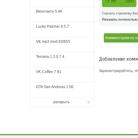
7,6 MБ
(apk)
Вконтакте 5.46
Скачать стрелялку Беск
Показать полностью .
Lucky Patcher 8.5.7
Комментарии
из с
VK mp3 mod 93/655
Terraria 1.3.0.7.4
Добавление комм
Зарегистрируйтесь, ч
VK Coffee 7.91
GTA San Andreas 2.00
раскрыть