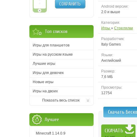
СОХРАНИТЬ
Android версии:
2.0 и выше
Категория:
Игры
»
Стрелялки
Топ списков
Разработчик:
Italy Games
Игры для планшетов
Игры на русском языке
Языки:
Английский
Лучшие игры
Размер:
Игры для девочек
7,6 MБ
Новые игры
Просмотры:
Игры на двоих
12754
Показать весь список
Скачать Беско
Лучшее
СКАЧАТЬ
Minecraft 1.14.0.9