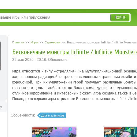
ПОИСК
Главная
>>
Игры
>>
Стрелялки
>>
Бесконечные монстры Infinite / Infinite Monsters
Бесконечные монстры Infinite / Infinite Monsters
29 мая 2025 - 20:16. Обновлено
Игра относится к типу «стрелялка» на мультипликационной основе.
загрязненном радиацией острове, заселенным страшными зомби и
коробочкой. При их уничтожении герой получает различные бонусы
главная его цель – добраться до босса, командующего подчиненн
отличное оформление и интересный сюжет. Игра создана также в бес
Последнюю версию игры-стрелялки Бесконечные монстры Infinite / Infin
ь?
Особенности:
Для мальчиков