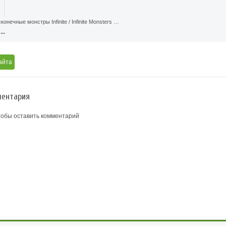
онечные монстры Infinite / Infinite Monsters …
..
айта
ентария
тобы оставить комментарий