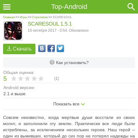
Top-Android
Главная
>>
Игры
>>
Стрелялки
>>
SCARESOUL
SCARESOUL 1.5.1
16 октября 2017 - 0:54. Обновлено
Скачать
Как установить?
Общая оценка:
5
(
1
)
Android версии:
2.1 и выше
Показать все
Совсем неизвестно, когда мертвые души восстали из своих
могил, и заполонили эту землю. Практически все люди были
истреблены, за исключением нескольких героев. Наш герой –
один из выживших, который до сих пор не потерял надежды на