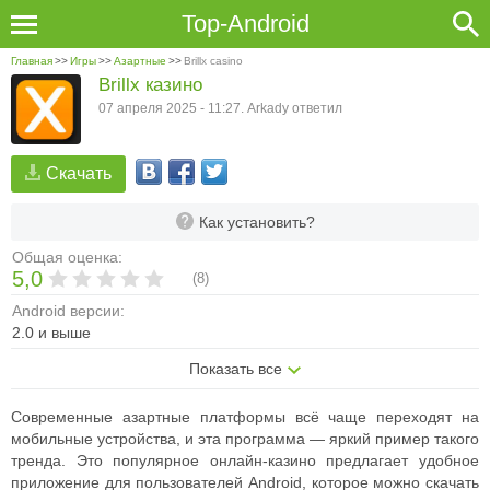
Top-Android
Главная
>>
Игры
>>
Азартные
>>
Brillx casino
Brillx казино
07 апреля 2025 - 11:27. Arkady ответил
Скачать
Как установить?
Общая оценка:
5,0
(
8
)
Android версии:
2.0 и выше
Показать все
Современные азартные платформы всё чаще переходят на
мобильные устройства, и эта программа — яркий пример такого
тренда. Это популярное онлайн-казино предлагает удобное
приложение для пользователей Android, которое можно скачать