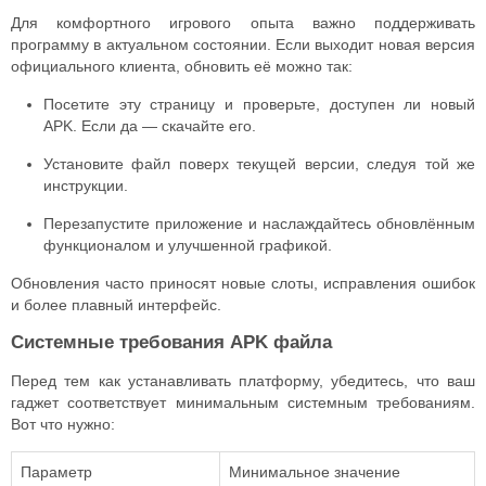
Для комфортного игрового опыта важно поддерживать
программу в актуальном состоянии. Если выходит новая версия
официального клиента, обновить её можно так:
Посетите эту страницу и проверьте, доступен ли новый
APK. Если да — скачайте его.
Установите файл поверх текущей версии, следуя той же
инструкции.
Перезапустите приложение и наслаждайтесь обновлённым
функционалом и улучшенной графикой.
Обновления часто приносят новые слоты, исправления ошибок
и более плавный интерфейс.
Системные требования APK файла
Перед тем как устанавливать платформу, убедитесь, что ваш
гаджет соответствует минимальным системным требованиям.
Вот что нужно:
Параметр
Минимальное значение