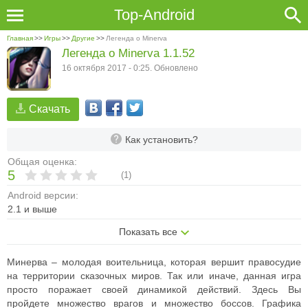
Top-Android
Главная
>>
Игры
>>
Другие
>>
Легенда о Minerva
Легенда о Minerva 1.1.52
16 октября 2017 - 0:25. Обновлено
Скачать
Как установить?
Общая оценка:
5
(
1
)
Android версии:
2.1 и выше
Показать все
Минерва – молодая воительница, которая вершит правосудие
на территории сказочных миров. Так или иначе, данная игра
просто поражает своей динамикой действий. Здесь Вы
пройдете множество врагов и множество боссов. Графика