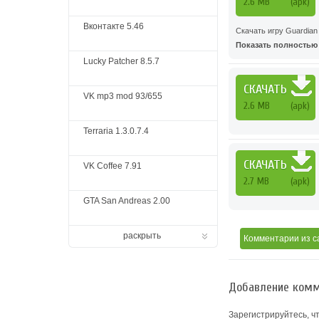
2.6 MB
(apk)
Вконтакте 5.46
Скачать игру Guardian
Показать полностью .
Lucky Patcher 8.5.7
СКАЧАТЬ
VK mp3 mod 93/655
2.6 MB
(apk)
Terraria 1.3.0.7.4
СКАЧАТЬ
VK Coffee 7.91
2.7 MB
(apk)
GTA San Andreas 2.00
раскрыть
Комментарии
из с
Добавление комм
Зарегистрируйтесь, ч