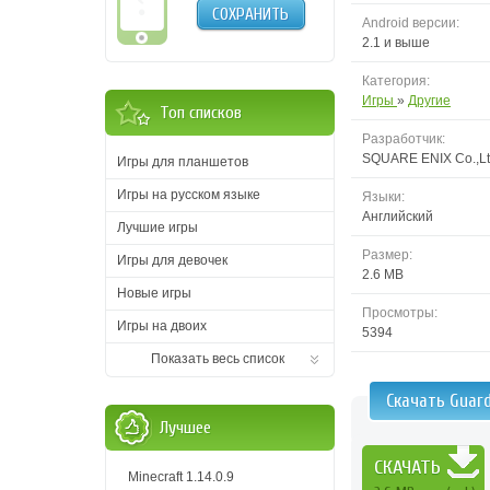
СОХРАНИТЬ
Android версии:
2.1 и выше
Категория:
Игры
»
Другие
Топ списков
Разработчик:
SQUARE ENIX Co.,Lt
Игры для планшетов
Игры на русском языке
Языки:
Английский
Лучшие игры
Размер:
Игры для девочек
2.6 MB
Новые игры
Просмотры:
Игры на двоих
5394
Показать весь список
Скачать Guard
Лучшее
СКАЧАТЬ
Minecraft 1.14.0.9