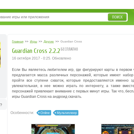
ПОИСК
Главная
>>
Игры
>>
Другие
>>
Guardian Cross
БЕСПЛАТНО
Guardian Cross 2.2.2
16 октября 2017 - 0:25. Обновлено
Если Вы являетесь любителем игр, где фигурируют карты в первом 
предлагается масса различных персонажей, которые имеют набор 
пройти все ступени схваток, которые предоставляются именно з
увлекательная, в нее можно играть по интернету, а также вмест
персонажей привлекает внимание с первых минут игры. Так что, бес
игры Guardian Cross на андроид скачать.
ь?
Особенности:
Online
Мультиплеер