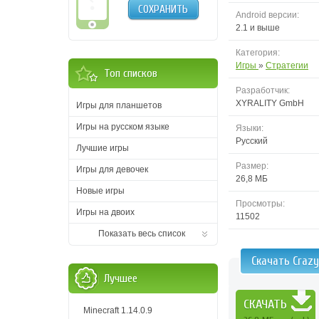
СОХРАНИТЬ
Android версии:
2.1 и выше
Категория:
Игры
»
Стратегии
Топ списков
Разработчик:
XYRALITY GmbH
Игры для планшетов
Игры на русском языке
Языки:
Русский
Лучшие игры
Размер:
Игры для девочек
26,8 МБ
Новые игры
Просмотры:
Игры на двоих
11502
Показать весь список
Скачать Crazy
Лучшее
СКАЧАТЬ
Minecraft 1.14.0.9