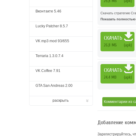
26,8 МБ
(apk)
Вконтакте 5.46
Скачать стратегию Cr
Показать полностью .
Lucky Patcher 8.5.7
СКАЧАТЬ
VK mp3 mod 93/655
26,8 МБ
(apk)
Terraria 1.3.0.7.4
СКАЧАТЬ
VK Coffee 7.91
24.4 MB
(apk)
GTA San Andreas 2.00
раскрыть
Комментарии
из с
Добавление комм
Зарегистрируйтесь, ч