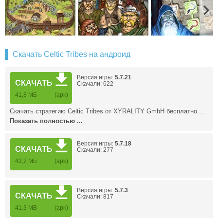
Скачать Celtic Tribes на андроид
Версия игры:
5.7.21
СКАЧАТЬ
Скачали: 622
41,8 МБ
(apk)
Скачать стратегию Celtic Tribes от XYRALITY GmbH бесплатно …
Показать полностью ...
Версия игры:
5.7.18
СКАЧАТЬ
Скачали: 277
42,2 МБ
(apk)
Версия игры:
5.7.3
СКАЧАТЬ
Скачали: 817
41.3 MB
(apk)