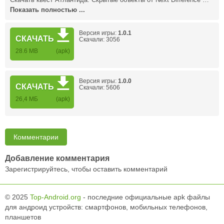
Скачать квест Атлантида. Скрытые объекты от Next Difference …
Показать полностью ...
Версия игры:
1.0.1
СКАЧАТЬ
Скачали: 3056
28.6 MB
(apk)
Версия игры:
1.0.0
СКАЧАТЬ
Скачали: 5606
26,4 MБ
(apk)
Комментарии
Добавление комментария
Зарегистрируйтесь, чтобы оставить комментарий
© 2025
Top-Android.org
- последние официальные apk файлы
для андроид устройств: смартфонов, мобильных телефонов,
планшетов