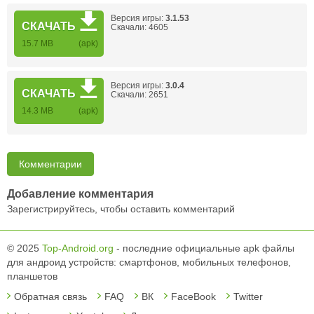
Версия игры:
3.1.53
СКАЧАТЬ
Скачали: 4605
15.7 MB
(apk)
Версия игры:
3.0.4
СКАЧАТЬ
Скачали: 2651
14.3 MB
(apk)
Комментарии
Добавление комментария
Зарегистрируйтесь, чтобы оставить комментарий
© 2025
Top-Android.org
- последние официальные apk файлы
для андроид устройств: смартфонов, мобильных телефонов,
планшетов
Обратная связь
FAQ
ВК
FaceBook
Twitter