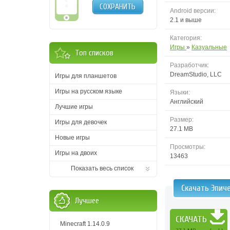
СОХРАНИТЬ
Android версии:
2.1 и выше
Категория:
Игры
»
Казуальные
Топ списков
Разработчик:
DreamStudio, LLC
Игры для планшетов
Игры на русском языке
Языки:
Английский
Лучшие игры
Размер:
Игры для девочек
27.1 MB
Новые игры
Просмотры:
Игры на двоих
13463
Показать весь список
Скачать Эпиче
Лучшее
СКАЧАТЬ
Minecraft 1.14.0.9