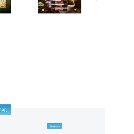
роид
Полная