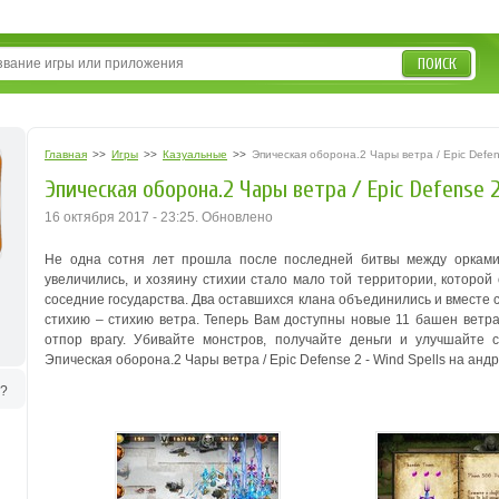
ПОИСК
Главная
>>
Игры
>>
Казуальные
>>
Эпическая оборона.2 Чары ветра / Epic Defens
Эпическая оборона.2 Чары ветра / Epic Defense 2 
16 октября 2017 - 23:25. Обновлено
Не одна сотня лет прошла после последней битвы между орками
увеличились, и хозяину стихии стало мало той территории, которой
соседние государства. Два оставшихся клана объединились и вместе
стихию – стихию ветра. Теперь Вам доступны новые 11 башен ветра
отпор врагу. Убивайте монстров, получайте деньги и улучшайте 
Эпическая оборона.2 Чары ветра / Epic Defense 2 - Wind Spells на андр
ь?