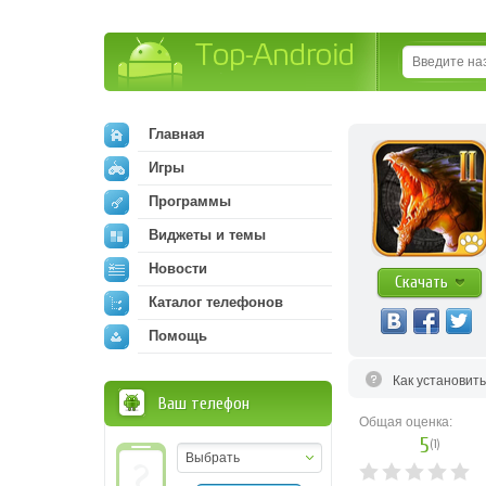
Top-Android
Главная
Игры
Программы
Виджеты и темы
Новости
Скачать
Каталог телефонов
Помощь
Как установит
Ваш телефон
Общая оценка:
5
(
1
)
Выбрать