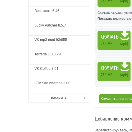
27.1 MB
(apk)
Вконтакте 5.46
Скачать казуальную и
Показать полностью .
Lucky Patcher 8.5.7
СКАЧАТЬ
VK mp3 mod 93/655
27.1 MB
(apk)
Terraria 1.3.0.7.4
СКАЧАТЬ
VK Coffee 7.91
27.1 MB
(apk)
GTA San Andreas 2.00
раскрыть
Комментарии
из с
Добавление комм
Зарегистрируйтесь, ч