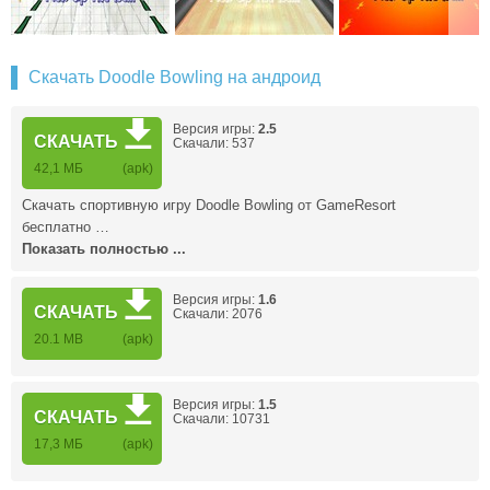
Скачать Doodle Bowling на андроид
Версия игры:
2.5
СКАЧАТЬ
Скачали: 537
42,1 МБ
(apk)
Скачать спортивную игру Doodle Bowling от GameResort
бесплатно …
Показать полностью ...
Версия игры:
1.6
СКАЧАТЬ
Скачали: 2076
20.1 MB
(apk)
Версия игры:
1.5
СКАЧАТЬ
Скачали: 10731
17,3 MБ
(apk)