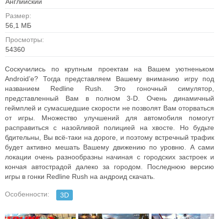
Английский
Размер:
56,1 МБ
Просмотры:
54360
Соскучились по крупным проектам на Вашем уютненьком
Android’е? Тогда представляем Вашему вниманию игру под
названием Redline Rush. Это гоночный симулятор,
представленный Вам в полном 3-D. Очень динамичный
геймплей и сумасшедшие скорости не позволят Вам оторваться
от игры. Множество улучшений для автомобиля помогут
расправиться с назойливой полицией на хвосте. Но будьте
бдительны, Вы всё-таки на дороге, и поэтому встречный трафик
будет активно мешать Вашему движению по уровню. А сами
локации очень разнообразны начиная с городских застроек и
кончая автострадой далеко за городом. Последнюю версию
игры в гонки Redline Rush на андроид скачать.
Особенности:
3D